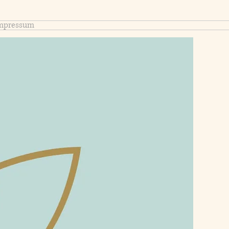
mpressum
ik