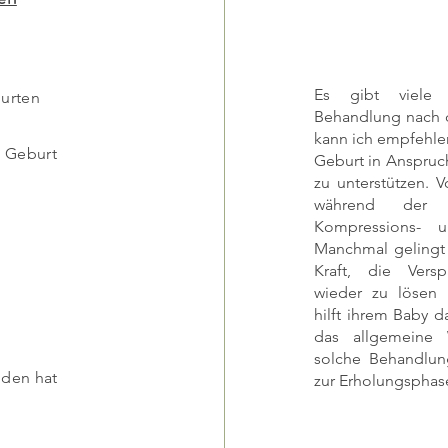
Es gibt viele V
urten
Behandlung nach d
kann ich empfehlen
e Geburt
Geburt in Anspruc
zu unterstützen. 
während der 
Kompressions- un
Manchmal gelingt
Kraft, die Vers
wieder zu lösen 
hilft ihrem Baby 
das allgemeine 
solche Behandlun
nden hat
zur Erholungsphase