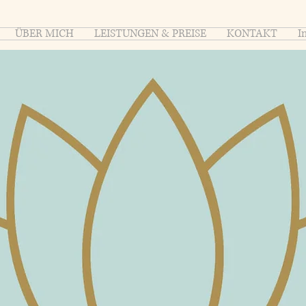
ÜBER MICH
LEISTUNGEN & PREISE
KONTAKT
I
ranio-Sacral Energet
Katrin Kulmer