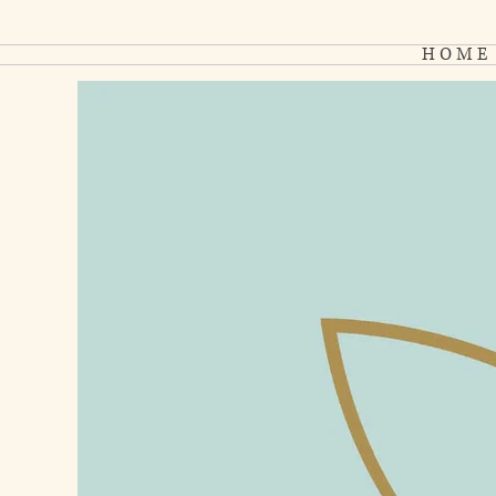
H O M E
C