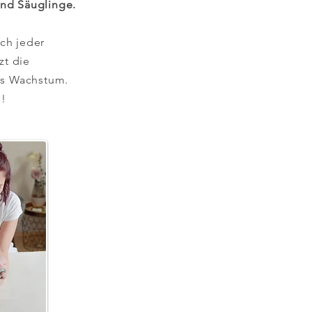
nd Säuglinge.
ach jeder
zt die
es Wachstum.
!